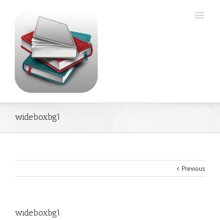
wideboxbg1
Previous
wideboxbg1