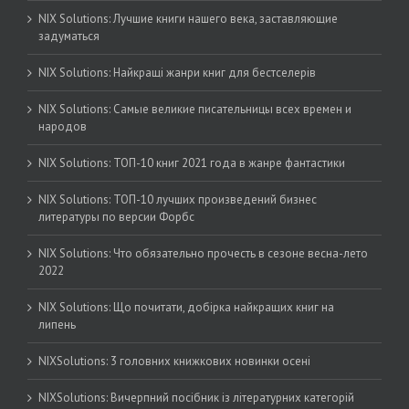
NIX Solutions: Лучшие книги нашего века, заставляющие
задуматься
NIX Solutions: Найкращі жанри книг для бестселерів
NIX Solutions: Самые великие писательницы всех времен и
народов
NIX Solutions: ТОП-10 книг 2021 года в жанре фантастики
NIX Solutions: ТОП-10 лучших произведений бизнес
литературы по версии Форбс
NIX Solutions: Что обязательно прочесть в сезоне весна-лето
2022
NIX Solutions: Що почитати, добірка найкращих книг на
липень
NIXSolutions: 3 головних книжкових новинки осені
NIXSolutions: Вичерпний посібник із літературних категорій