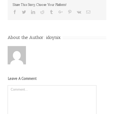
Share This Story, Choose Your Platform!
Facebook
Twitter
Linkedin
Reddit
Tumblr
Google+
Pinterest
Vk
Email
About the Author:
idoynix
Leave A Comment
Comment