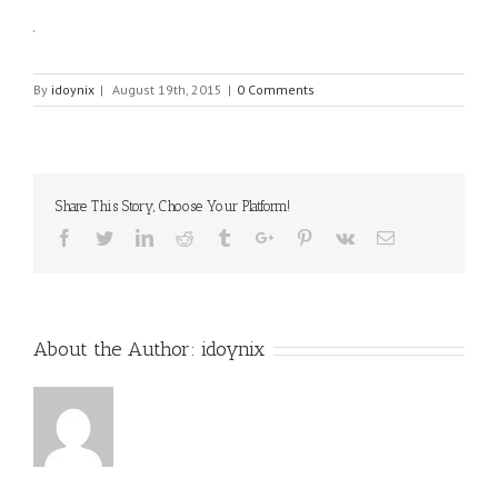
By
idoynix
|
August 19th, 2015
|
0 Comments
Share This Story, Choose Your Platform!
Facebook
Twitter
Linkedin
Reddit
Tumblr
Google+
Pinterest
Vk
Email
About the Author:
idoynix