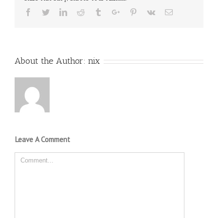
Facebook
Twitter
Linkedin
Reddit
Tumblr
Google+
Pinterest
Vk
Email
About the Author:
nix
Leave A Comment
Comment