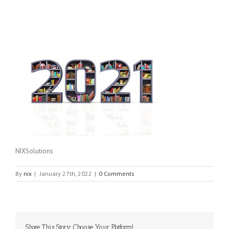
NIXSolutions
By
nix
|
January 27th, 2022
|
0 Comments
Share This Story, Choose Your Platform!