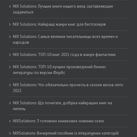
NIX Solutions: Лучшие книги нашего века, заставляющие
задуматься
NIX Solutions: Найкращі жанри книг для бестселерів
NIX Solutions: Самые великие писательницы всех времен и
народов
NIX Solutions: ТОП-10 книг 2021 года в жанре фантастики
NIX Solutions: ТОП-10 лучших произведений бизнес
литературы по версии Форбс
NIX Solutions: Что обязательно прочесть в сезоне весна-лето
2022
NIX Solutions: Що почитати, добірка найкращих книг на
липень
NIXSolutions: 3 головних книжкових новинки осені
NIXSolutions: Вичерпний посібник із літературних категорій