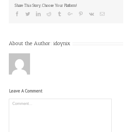
Share This Story, Choose Your Platform!
Facebook
Twitter
Linkedin
Reddit
Tumblr
Google+
Pinterest
Vk
Email
About the Author:
idoynix
Leave A Comment
Comment