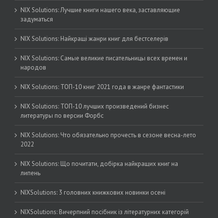
NIX Solutions: Лучшие книги нашего века, заставляющие
задуматься
NIX Solutions: Найкращі жанри книг для бестселерів
NIX Solutions: Самые великие писательницы всех времен и
народов
NIX Solutions: ТОП-10 книг 2021 года в жанре фантастики
NIX Solutions: ТОП-10 лучших произведений бизнес
литературы по версии Форбс
NIX Solutions: Что обязательно прочесть в сезоне весна-лето
2022
NIX Solutions: Що почитати, добірка найкращих книг на
липень
NIXSolutions: 3 головних книжкових новинки осені
NIXSolutions: Вичерпний посібник із літературних категорій