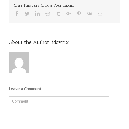
Share This Story, Choose Your Platform!
Facebook
Twitter
Linkedin
Reddit
Tumblr
Google+
Pinterest
Vk
Email
About the Author:
idoynix
Leave A Comment
Comment