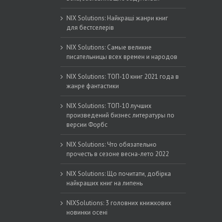
NIX Solutions: Найкращі жанри книг
для бестселерів
NIX Solutions: Самые великие
писательницы всех времен и народов
NIX Solutions: ТОП-10 книг 2021 года в
жанре фантастики
NIX Solutions: ТОП-10 лучших
произведений бизнес литературы по
версии Форбс
NIX Solutions: Что обязательно
прочесть в сезоне весна-лето 2022
NIX Solutions: Що почитати, добірка
найкращих книг на липень
NIXSolutions: 3 головних книжкових
новинки осені