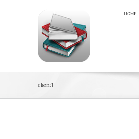
HOME
client1