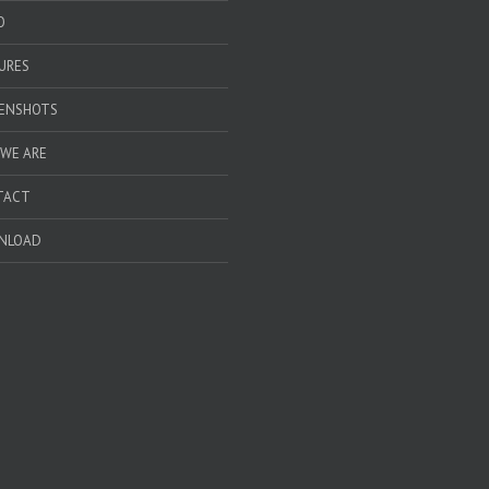
O
URES
ENSHOTS
WE ARE
TACT
NLOAD