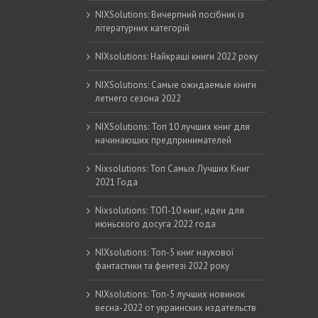
NIXSolutions: Вичерпний посібник із
літературних категорій
NIXsolutions: Найкращі книги 2022 року
NIXSolutions: Самые ожидаемые книги
летнего сезона 2022
NIXSolutions: Топ 10 лучших книг для
начинающих предпринимателей
Nixsolutions: Топ Самых Лучших Книг
2021 Года
Nixsolutions: ТОП-10 книг, идеи для
июньского досуга 2022 года
NIXsolutions: Топ-5 книг наукової
фантастики та фентезі 2022 року
NIXsolutions: Топ-5 лучших новинок
весна-2022 от украинских издательств