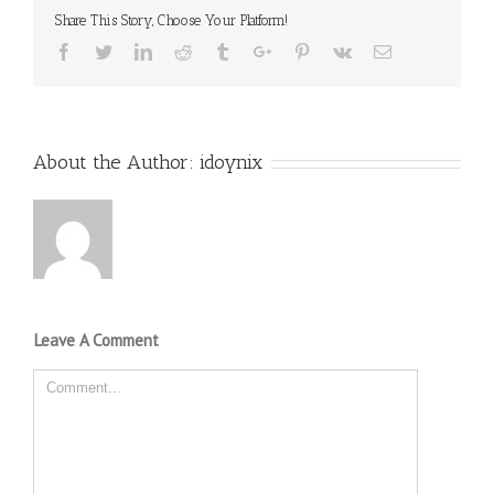
Share This Story, Choose Your Platform!
Facebook
Twitter
Linkedin
Reddit
Tumblr
Google+
Pinterest
Vk
Email
About the Author:
idoynix
Leave A Comment
Comment