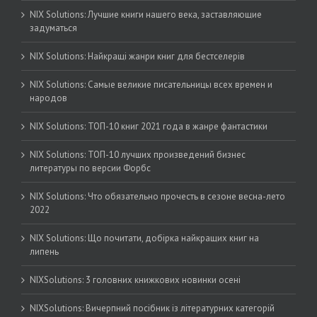
NIX Solutions: Лучшие книги нашего века, заставляющие
задуматься
NIX Solutions: Найкращі жанри книг для бестселерів
NIX Solutions: Самые великие писательницы всех времен и
народов
NIX Solutions: ТОП-10 книг 2021 года в жанре фантастики
NIX Solutions: ТОП-10 лучших произведений бизнес
литературы по версии Форбс
NIX Solutions: Что обязательно прочесть в сезоне весна-лето
2022
NIX Solutions: Що почитати, добірка найкращих книг на
липень
NIXSolutions: 3 головних книжкових новинки осені
NIXSolutions: Вичерпний посібник із літературних категорій