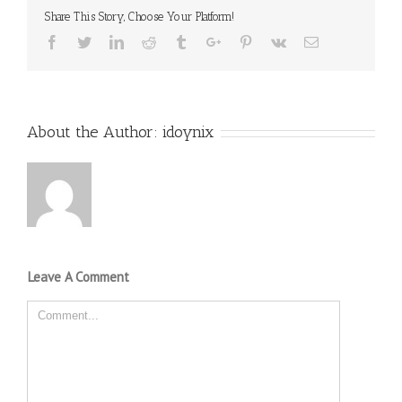
Share This Story, Choose Your Platform!
Facebook
Twitter
Linkedin
Reddit
Tumblr
Google+
Pinterest
Vk
Email
About the Author:
idoynix
Leave A Comment
Comment