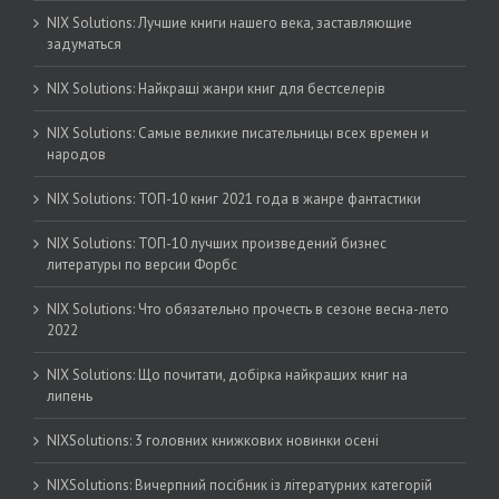
NIX Solutions: Лучшие книги нашего века, заставляющие
задуматься
NIX Solutions: Найкращі жанри книг для бестселерів
NIX Solutions: Самые великие писательницы всех времен и
народов
NIX Solutions: ТОП-10 книг 2021 года в жанре фантастики
NIX Solutions: ТОП-10 лучших произведений бизнес
литературы по версии Форбс
NIX Solutions: Что обязательно прочесть в сезоне весна-лето
2022
NIX Solutions: Що почитати, добірка найкращих книг на
липень
NIXSolutions: 3 головних книжкових новинки осені
NIXSolutions: Вичерпний посібник із літературних категорій