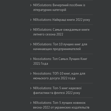
NIXSolutions: Вичерпний посібник із
літературних категорій
NIXsolutions: Найкращі книги 2022 року
NIXSolutions: Самые ожидаемые книги
летнего сезона 2022
NIXSolutions: Топ 10 лучших книг для
начинающих предпринимателей
Nixsolutions: Топ Самых Лучших Книг
2021 Года
Nixsolutions: ТОП-10 книг, идеи для
июньского досуга 2022 года
NIXsolutions: Топ-5 книг наукової
фантастики та фентезі 2022 року
NIXsolutions: Топ-5 лучших новинок
весна-2022 от украинских издательств