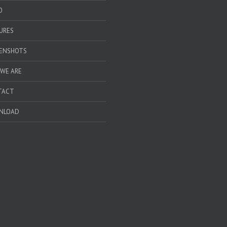
O
URES
ENSHOTS
WE ARE
TACT
NLOAD