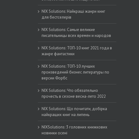
NIX Solutions: Найкращі жанри книг
для бестселерів
NIX Solutions: Самые великие
писательницы всех времен и народов
NIX Solutions: ТОП-10 книг 2021 года в
жанре фантастики
NIX Solutions: ТОП-10 лучших
произведений бизнес литературы по
версии Форбс
NIX Solutions: Что обязательно
прочесть в сезоне весна-лето 2022
NIX Solutions: Що почитати, добірка
найкращих книг на липень
NIXSolutions: 3 головних книжкових
новинки осені