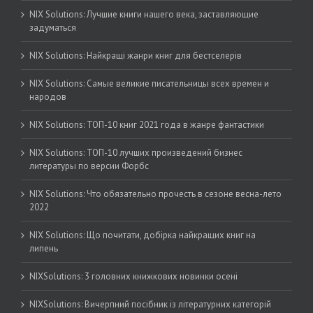
NIX Solutions: Лучшие книги нашего века, заставляющие
задуматься
NIX Solutions: Найкращі жанри книг для бестселерів
NIX Solutions: Самые великие писательницы всех времен и
народов
NIX Solutions: ТОП-10 книг 2021 года в жанре фантастики
NIX Solutions: ТОП-10 лучших произведений бизнес
литературы по версии Форбс
NIX Solutions: Что обязательно прочесть в сезоне весна-лето
2022
NIX Solutions: Що почитати, добірка найкращих книг на
липень
NIXSolutions: 3 головних книжкових новинки осені
NIXSolutions: Вичерпний посібник із літературних категорій