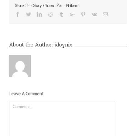
Share This Story, Choose Your Platform!
Facebook
Twitter
Linkedin
Reddit
Tumblr
Google+
Pinterest
Vk
Email
About the Author:
idoynix
Leave A Comment
Comment